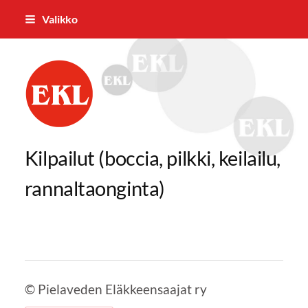
Siirry
Valikko
sivun
sisältöön
Pielaveden Eläkkeensaajat ry
Kilpailut (boccia, pilkki, keilailu,
rannaltaonginta)
©
Pielaveden Eläkkeensaajat ry