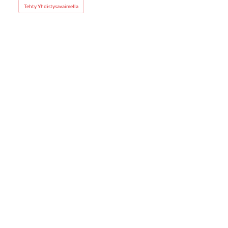
Tehty Yhdistysavaimella