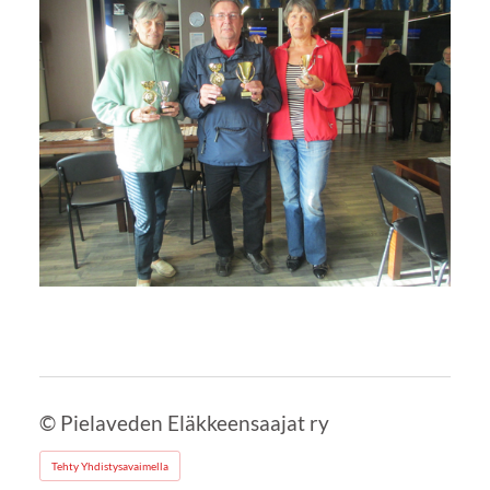
©
Pielaveden Eläkkeensaajat ry
Tehty Yhdistysavaimella