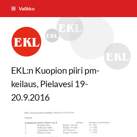
Siirry
Valikko
sivun
sisältöön
Pielaveden Eläkkeensaajat ry
EKL:n Kuopion piiri pm-
keilaus, Pielavesi 19-
20.9.2016