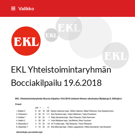
Siirry
Valikko
sivun
sisältöön
Pielaveden Eläkkeensaajat ry
EKL Yhteistoimintaryhmän
Bocciakilpailu 19.6.2018