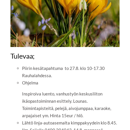
Tulevaa;
Piirin kesätapahtuma to 27.8. klo 10-17.30
Rauhalahdessa.
Ohjelma
Inspiroiva luento, vanhustyön keskusliiton
ikäopastoiminnan esittely. Lounas.
Toimintapisteitä, pelejä, aivojumppaa, karaoke,
arpajaiset ym. Hinta 15eur / hlö.
Lähtö linja-autoasemalta kimppakyydein klo 8.45.