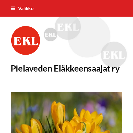
Siirry
Valikko
sivun
sisältöön
Pielaveden Eläkkeensaajat ry
Pielaveden Eläkkeensaajat ry