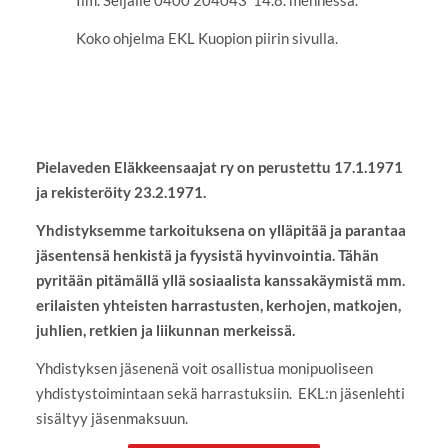
Ilm. Seijalle 0400 204043 14.8. mennessä.
Koko ohjelma EKL Kuopion piirin sivulla.
Pielaveden Eläkkeensaajat ry on perustettu 17.1.1971
ja rekisteröity 23.2.1971.
Yhdistyksemme tarkoituksena on ylläpitää ja parantaa
jäsentensä henkistä ja fyysistä hyvinvointia. Tähän
pyritään pitämällä yllä sosiaalista kanssakäymistä mm.
erilaisten yhteisten harrastusten, kerhojen, matkojen,
juhlien, retkien ja liikunnan merkeissä.
Yhdistyksen jäsenenä voit osallistua monipuoliseen
yhdistystoimintaan sekä harrastuksiin. EKL:n jäsenlehti
sisältyy jäsenmaksuun.