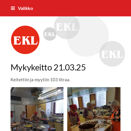
Siirry
Valikko
sivun
sisältöön
Pielaveden Eläkkeensaajat ry
Mykykeitto 21.03.25
Keitettiin ja myytiin 103 litraa.