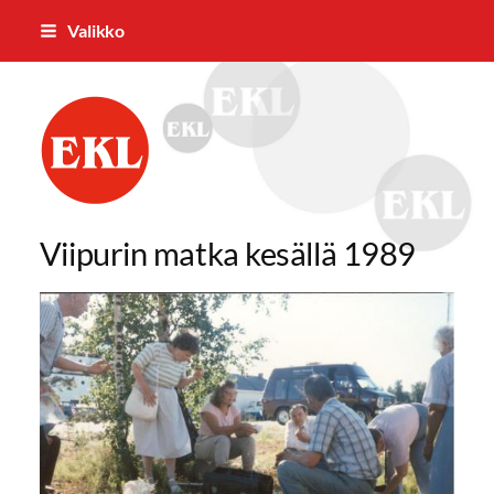
Siirry
Valikko
sivun
sisältöön
Pielaveden Eläkkeensaajat ry
Viipurin matka kesällä 1989