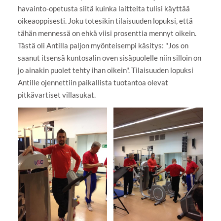
havainto-opetusta siitä kuinka laitteita tulisi käyttää
oikeaoppisesti. Joku totesikin tilaisuuden lopuksi, että
tähän mennessä on ehkä viisi prosenttia mennyt oikein.
Tästä oli Antilla paljon myönteisempi käsitys: "Jos on
saanut itsensä kuntosalin oven sisäpuolelle niin silloin on
jo ainakin puolet tehty ihan oikein". Tilaisuuden lopuksi
Antille ojennettiin paikallista tuotantoa olevat
pitkävartiset villasukat.