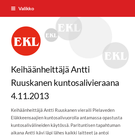
Siirry
Valikko
sivun
sisältöön
Pielaveden Eläkkeensaajat ry
Keihäänheittäjä Antti
Ruuskanen kuntosalivieraana
4.11.2013
Keihäänheittäjä Antti Ruuskanen vieraili Pielaveden
Eläkkeensaajien kuntosalivuorolla antamassa opastusta
kuntosalivälineiden käytössä. Parituntisen tapahtuman
aikana Antti kävi läpi lähes kaikki laitteet ja antoi