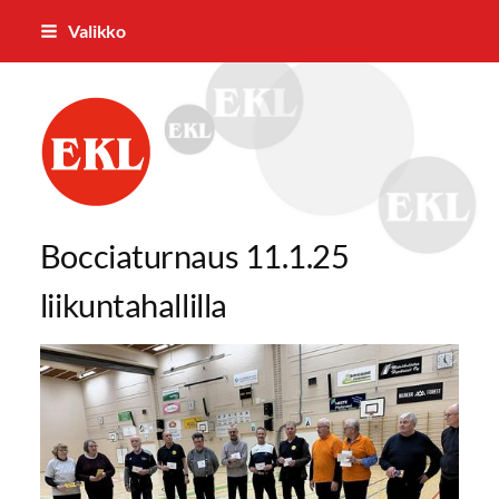
Siirry
Valikko
sivun
sisältöön
Pielaveden Eläkkeensaajat ry
Bocciaturnaus 11.1.25
liikuntahallilla